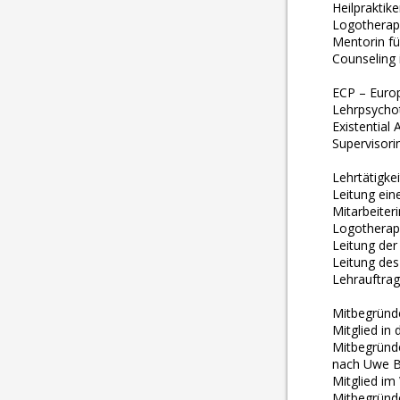
Heilpraktik
Logotherape
Mentorin fü
Counseling i
ECP – Europ
Lehrpsychot
Existential 
Supervisori
Lehrtätigke
Leitung ein
Mitarbeiter
Logotherapi
Leitung der
Leitung des
Lehrauftrag
Mitbegründe
Mitglied in
Mitbegründe
nach Uwe 
Mitglied im
Mitbegründe