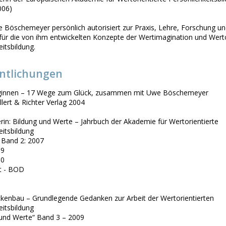
006)
 Böschemeyer persönlich autorisiert zur Praxis, Lehre, Forschung u
für die von ihm entwickelten Konzepte der Wertimagination und Werto
eitsbildung.
entlichungen
eginnen – 17 Wege zum Glück, zusammen mit Uwe Böschemeyer
lert & Richter Verlag 2004
in: Bildung und Werte – Jahrbuch der Akademie für Wertorientierte
eitsbildung
 Band 2: 2007
09
10
t - BOD
ückenbau – Grundlegende Gedanken zur Arbeit der Wertorientierten
eitsbildung
 und Werte“ Band 3 – 2009