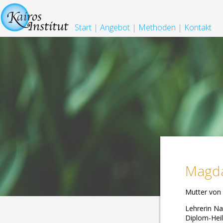
Start
|
Angebot
|
Methoden
|
Kontakt
Magda
Mutter von
Lehrerin N
Diplom-Hei