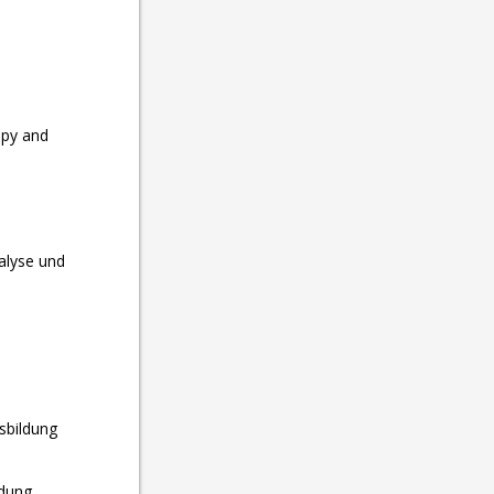
apy and
nalyse und
sbildung
ldung