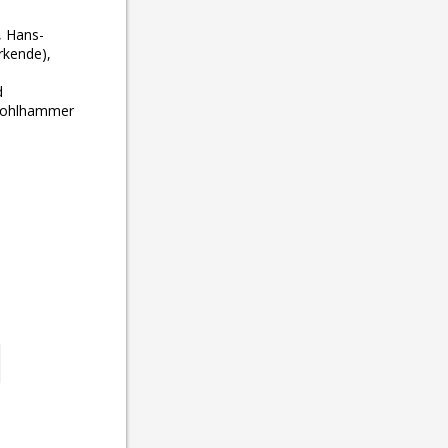
, Hans-
rkende),
d
 Kohlhammer