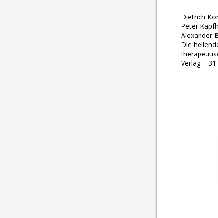
Dietrich Ko
Peter Kapfh
Alexander B
Die heilende
therapeuti
Verlag – 3