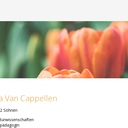
 Van Cappellen
 2 Söhnen
aturwissenschaften
lpädagogin