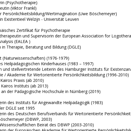
erin (Psychotherapie)
utin (Viktor Frankl)
r Persönlichkeitsbildung/Wertimagination (Uwe Böschemeyer)
n Existentieel Welzijn - Universität Leuven
äisches Zertifikat für Psychotherapie
herapeutin und Supervisorin der European Association for Logother
Analysis (EALEA )
n in Therapie, Beratung und Bildung (DGLE)
it (Naturwissenschaften) (1976-1979)
es Heilpädagogischen Kinderhauses (1983 – 1997)
in und stellvertretende Leiterin des Hamburger Instituts für Existenza
e / Akademie für Wertorientierte Persönlichkeitsbildung (1996-2010)
 Kairos Praxis (ab 2010)
 Kairos Instituts (ab 2013)
 an der Pädagogische Hochschule in Nürnberg (2019)
rin des Instituts für Angewandte Heilpädagogik (1983)
 der DGLE seit 1995
rin des Deutschen Berufsverbands für Wertorientierte Persönlichkeit
Böschemeyer (DBWP, 2003)
 Wissenschaftlichen Beirat des DBWP (2003-2010)
rin der Europäischen Akademie für Wertorientierte Persönlichkeitsbi